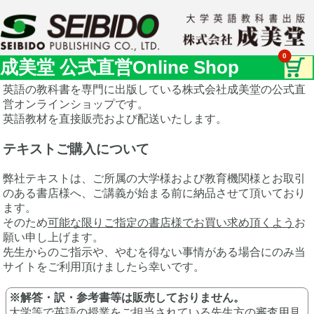
0
成美堂 公式直営Online Shop
カー
英語の教科書を専門に出版している株式会社成美堂の公式直
トを
営オンラインショップです。
見る
英語教材を直接販売および配送いたします。
テキストご購入について
弊社テキストは、ご所属の大学様および教育機関様とお取引
のある書店様へ、ご講義が始まる前に納品させて頂いており
ます。
そのため
可能な限りご指定の書店様でお買い求め頂くよう
お
願い申し上げます。
先生からのご指示や、やむを得ない事情がある場合にのみ当
サイトをご利用頂けましたら幸いです。
※解答・訳・参考書等は販売しておりません。
大学等で英語の授業をご担当されている先生方の審査用見